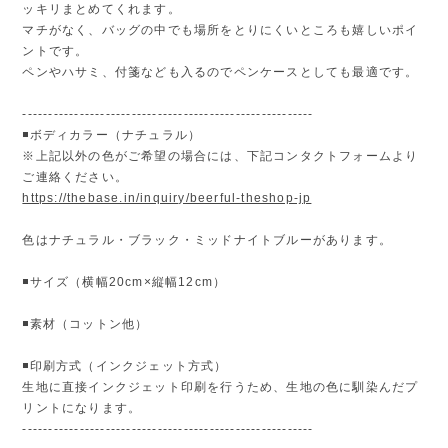
ッキリまとめてくれます。
マチがなく、バッグの中でも場所をとりにくいところも嬉しいポイ
ントです。
ペンやハサミ、付箋なども入るのでペンケースとしても最適です。
--------------------------------------------------------
◾️ボディカラー（ナチュラル）
※上記以外の色がご希望の場合には、下記コンタクトフォームより
ご連絡ください。
https://thebase.in/inquiry/beerful-theshop-jp
色はナチュラル・ブラック・ミッドナイトブルーがあります。
◾️サイズ（横幅20cm×縦幅12cm）
◾️素材（コットン他）
◾️印刷方式（インクジェット方式）
生地に直接インクジェット印刷を行うため、生地の色に馴染んだプ
リントになります。
--------------------------------------------------------