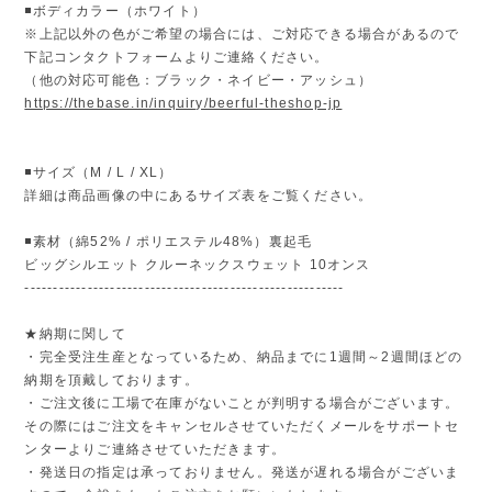
◾️ボディカラー（ホワイト）
※上記以外の色がご希望の場合には、ご対応できる場合があるので
下記コンタクトフォームよりご連絡ください。
（他の対応可能色：ブラック・ネイビー・アッシュ）
https://thebase.in/inquiry/beerful-theshop-jp
◾️サイズ（M / L / XL）
詳細は商品画像の中にあるサイズ表をご覧ください。
◾️素材（綿52% / ポリエステル48%）裏起毛
ビッグシルエット クルーネックスウェット 10オンス
--------------------------------------------------------
★納期に関して
・完全受注生産となっているため、納品までに1週間～2週間ほどの
納期を頂戴しております。
・ご注文後に工場で在庫がないことが判明する場合がございます。
その際にはご注文をキャンセルさせていただくメールをサポートセ
ンターよりご連絡させていただきます。
・発送日の指定は承っておりません。発送が遅れる場合がございま