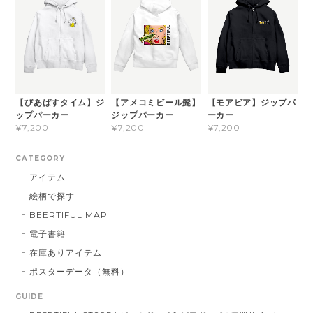
【びあばすタイム】ジ
【アメコミビール髭】
【モアビア】ジップパ
ップパーカー
ジップパーカー
ーカー
¥7,200
¥7,200
¥7,200
CATEGORY
アイテム
絵柄で探す
BEERTIFUL MAP
電子書籍
在庫ありアイテム
ポスターデータ（無料）
GUIDE