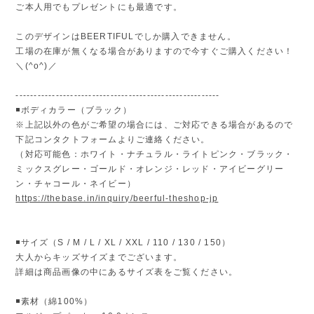
ご本人用でもプレゼントにも最適です。
このデザインはBEERTIFULでしか購入できません。
工場の在庫が無くなる場合がありますので今すぐご購入ください！
＼(^o^)／
--------------------------------------------------------
◾️ボディカラー（ブラック）
※上記以外の色がご希望の場合には、ご対応できる場合があるので
下記コンタクトフォームよりご連絡ください。
（対応可能色：ホワイト・ナチュラル・ライトピンク・ブラック・
ミックスグレー・ゴールド・オレンジ・レッド・アイビーグリー
ン・チャコール・ネイビー）
https://thebase.in/inquiry/beerful-theshop-jp
◾️サイズ（S / M / L / XL / XXL / 110 / 130 / 150）
大人からキッズサイズまでございます。
詳細は商品画像の中にあるサイズ表をご覧ください。
◾️素材（綿100%）