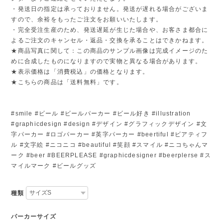
・発送日の指定は承っておりません。発送が遅れる場合がございま
すので、余裕をもったご注文をお願いいたします。
・完全受注生産のため、発送遅延が生じた場合や、お客さま都合に
よるご注文のキャンセル・返品・交換を承ることはできかねます。
★商品写真に関して：この商品のサンプル画像は完成イメージのた
めに合成したものになりますので実物と異なる場合があります。
★表示価格は「消費税込」の価格となります。
★こちらの商品は「送料無料」です。
#smile #ビール #ビールパーカー #ビール好き #illustration
#graphicdesign #design #デザイン #グラフィックデザイン #文
字パーカー #ロゴパーカー #英字パーカー #beertiful #ビアティフ
ル #文字絵 #ニコニコ #beautiful #笑顔 #スマイル #ニコちゃんマ
ーク #beer #BEERPLEASE #graphicdesigner #beerplerse #ス
マイルマーク #ビールグッズ
種類
パーカーサイズ