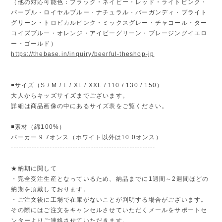
（他の対応可能色：ブラック・ネイビー・レッド・ライトピンク・
パープル・ロイヤルブルー・ナチュラル・バーガンディ・ブライト
グリーン・トロピカルピンク・ミックスグレー・チャコール・ター
コイズブルー・オレンジ・アイビーグリーン・ブレージングイエロ
ー・ゴールド）
https://thebase.in/inquiry/beerful-theshop-jp
◾️サイズ（S / M / L / XL / XXL / 110 / 130 / 150）
大人からキッズサイズまでございます。
詳細は商品画像の中にあるサイズ表をご覧ください。
◾️素材（綿100%）
パーカー 9.7オンス（ホワイト以外は10.0オンス）
--------------------------------------------------------
★納期に関して
・完全受注生産となっているため、納品までに1週間～2週間ほどの
納期を頂戴しております。
・ご注文後に工場で在庫がないことが判明する場合がございます。
その際にはご注文をキャンセルさせていただくメールをサポートセ
ンターよりご連絡させていただきます。