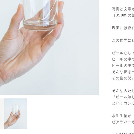
写真と文章
（350m
現実には存
この世界に
ビールなし
ビールの中
ビールの中
そんな夢を
その位の勢
そんな人た
『ビール無
というコン
水生生物が
ビアラバー