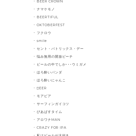
BEER CROWN
ナマケモノ
BEERTIFUL
OKTOBERFEST
フクロウ
smile
セント・パトリックス・デー
悩み無用の開放ビーチ
ビールの中でしか･･･ウミガメ
ほろ酔いパンダ
ほろ酔いにゃんこ
□EER
モアビア
サーフィンガイコツ
びあばすタイム
アロワナMAN
CRAZY FOR IPA
私はビールが大好き