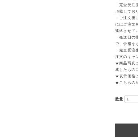
・完全受注
頂戴してお
・ご注文後
にはご注文
連絡させて
・発送日の
で、余裕を
・完全受注
注文のキャ
★商品写真
成したもの
★表示価格
★こちらの
数量