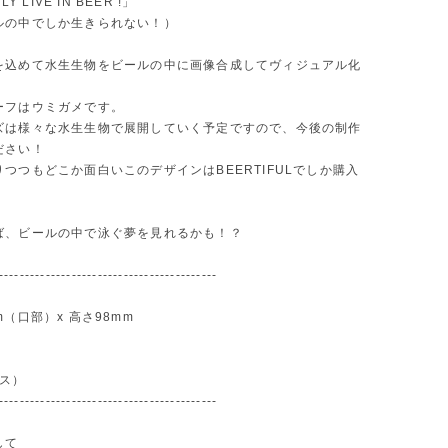
LY LIVE IN BEER !」
ルの中でしか生きられない！）
を込めて水生生物をビールの中に画像合成してヴィジュアル化
。
ーフはウミガメです。
ズは様々な水生生物で展開していく予定ですので、今後の制作
ださい！
つつもどこか面白いこのデザインはBEERTIFULでしか購入
。
ば、ビールの中で泳ぐ夢を見れるかも！？
------------------------------------------
（口部）x 高さ98mm
ラス）
------------------------------------------
して