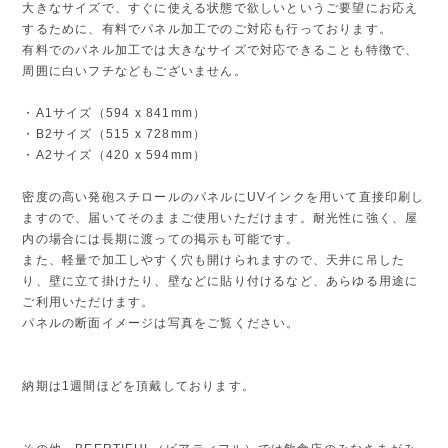
大きなサイズで、すぐに使える状態で欲しいというご要望にお応え
するために、有料でパネル加工でのご対応も行っております。
有料でのパネル加工では大きなサイズで対応できることも特徴で、
周囲に白いフチなどもございません。
・A1サイズ（594 x 841mm）
・B2サイズ（515 x 728mm）
・A2サイズ（420 x 594mm）
密度の高い発砲スチロールのパネルにUVインクを用いて直接印刷し
ますので、届いてそのままご使用いただけます。耐光性に強く、屋
内の場合には長期に渡っての掲示も可能です。
また、軽量で加工しやすく穴も開けられますので、天井に吊した
り、壁に立て掛けたり、壁などに貼り付けるなど、あらゆる用途に
ご利用いただけます。
パネルの断面イメージは写真をご覧ください。
納期は1週間ほどを頂戴しております。