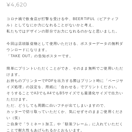
¥4,620
コロナ禍で飲食店が打撃を受ける中、BEERTIFUL（ビアティフ
ル）としてなにか力になれることがないかと考え、
私たちではデザインの部分でお力になれるのかなと思いました。
今回は店頭販促物として使用いただける、ポスターデータの無料ダ
ウンロードになります。
「TAKE OUT」の告知ポスターです。
簡単にプリントいただくことができ、そのまま無料でご使用いただ
けます。
お持ちのプリンターでPDFを出力する際はプリント時に「ページサ
イズ処理」の設定を、用紙に「合わせる」でプリントください。
そうすることでA3でもA4でもB5サイズでも最適化サイズで出力い
ただけます。
ただ、どうしても周囲に白いフチが出てしまいますので、
カッターで切り取っていただくか、気にせずそのままご使用くださ
い（笑）
ご自身で「ラミネート加工」や「額装フレーム」に入れていただく
ことで耐久性もあげられるかとおもいます。