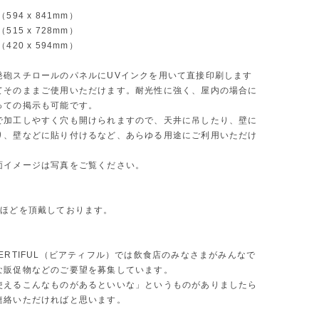
594 x 841mm）
515 x 728mm）
420 x 594mm）
発砲スチロールのパネルにUVインクを用いて直接印刷します
てそのままご使用いただけます。耐光性に強く、屋内の場合に
っての掲示も可能です。
で加工しやすく穴も開けられますので、天井に吊したり、壁に
り、壁などに貼り付けるなど、あらゆる用途にご利用いただけ
面イメージは写真をご覧ください。
間ほどを頂戴しております。
ERTIFUL（ビアティフル）では飲食店のみなさまがみんなで
な販促物などのご要望を募集しています。
使えるこんなものがあるといいな」というものがありましたら
連絡いただければと思います。