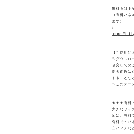
無料版は下
（有料パネ
ます）
↓
https://bit
【ご使用に
※ダウンロ
改変しての
※著作権は
することな
※このデー
★★★有料
大きなサイ
めに、有料
有料でのパ
白いフチな