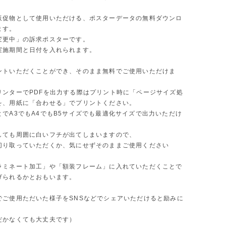
販促物として使用いただける、ポスターデータの無料ダウンロ
ます。
変更中」の訴求ポスターです。
実施期間と日付を入れられます。
ントいただくことができ、そのまま無料でご使用いただけま
リンターでPDFを出力する際はプリント時に「ページサイズ処
を、用紙に「合わせる」でプリントください。
とでA3でもA4でもB5サイズでも最適化サイズで出力いただけ
しても周囲に白いフチが出てしまいますので、
切り取っていただくか、気にせずそのままご使用ください
ラミネート加工」や「額装フレーム」に入れていただくことで
げられるかとおもいます。
でご使用ただいた様子をSNSなどでシェアいただけると励みに
だかなくても大丈夫です）