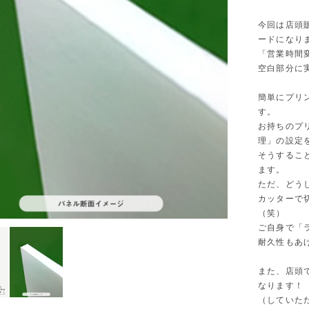
今回は店頭
ードになり
「営業時間
空白部分に
簡単にプリ
す。
お持ちのプ
理」の設定
そうするこ
ます。
ただ、どう
カッターで
（笑）
ご自身で「
耐久性もあ
また、店頭
なります！
（していた