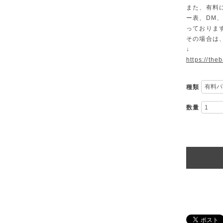
また、有料
ー表、DM
っておりま
その場合は
↓
https://the
種類
数量