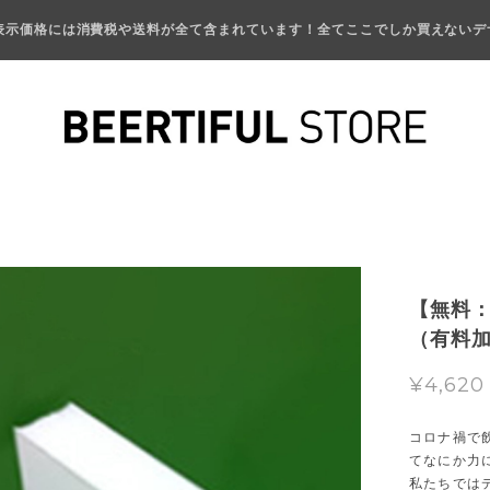
表示価格には消費税や送料が全て含まれています！全てここでしか買えないデ
【無料
（有料
¥4,620
コロナ禍で飲
てなにか力
私たちでは