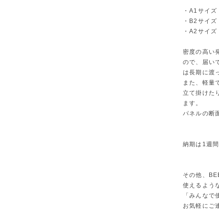
・A1サイズ（
・B2サイズ（
・A2サイズ（
密度の高い
ので、届い
は長期に渡
また、軽量
立て掛けた
ます。
パネルの断
納期は1週
その他、BE
使えるよう
「みんなで
お気軽にご