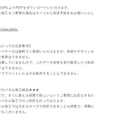
記URLよりPDFをダウンロードいただけます。
ル加工をご希望の場合はカートから決済手続きをお願いいたし
.ly/3wpaNHL
あたっての注意事項】
ードデータは無料でご使用いただけますが、内容やデザインを
ご使用はできません。
放棄していませんので、このデータ自体を別で販売したり転売
どはできません。
タでプリントしたものを販売することもできません。
でのパネル加工納品★★★
ズで、すぐに使える状態で欲しいというご要望にお応えするた
でパネル加工でのご対応も行っております。
ネル加工では大きなサイズで対応できることも特徴で、周囲に
どもございません。