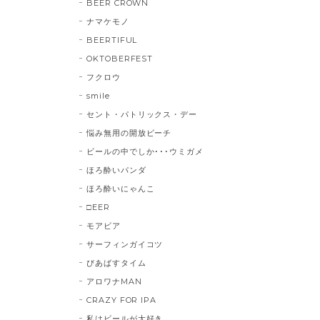
BEER CROWN
ナマケモノ
BEERTIFUL
OKTOBERFEST
フクロウ
smile
セント・パトリックス・デー
悩み無用の開放ビーチ
ビールの中でしか･･･ウミガメ
ほろ酔いパンダ
ほろ酔いにゃんこ
□EER
モアビア
サーフィンガイコツ
びあばすタイム
アロワナMAN
CRAZY FOR IPA
私はビールが大好き