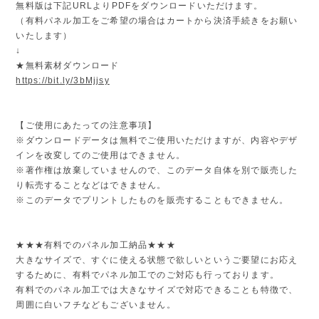
無料版は下記URLよりPDFをダウンロードいただけます。
（有料パネル加工をご希望の場合はカートから決済手続きをお願い
いたします）
↓
★無料素材ダウンロード
https://bit.ly/3bMjjsy
【ご使用にあたっての注意事項】
※ダウンロードデータは無料でご使用いただけますが、内容やデザ
インを改変してのご使用はできません。
※著作権は放棄していませんので、このデータ自体を別で販売した
り転売することなどはできません。
※このデータでプリントしたものを販売することもできません。
★★★有料でのパネル加工納品★★★
大きなサイズで、すぐに使える状態で欲しいというご要望にお応え
するために、有料でパネル加工でのご対応も行っております。
有料でのパネル加工では大きなサイズで対応できることも特徴で、
周囲に白いフチなどもございません。