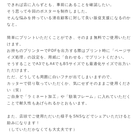
できれば店に入らずとも、事前にあることを確認したい。
そう思って今回のポスターを制作しました。
そんな悩みを持っている潜在顧客に対して良い販促支援になるのか
なと。
簡単にプリントいただくことができ、そのまま無料でご使用いただ
けます。
お持ちのプリンターでPDFを出力する際はプリント時に「ページサ
イズ処理」の設定を、用紙に「合わせる」でプリントください。
そうすることでA3でもA4でもB5サイズでも最適化サイズで出力い
ただけます。
ただ、どうしても周囲に白いフチが出てしまいますので、
カッターで切り取っていただくか、気にせずそのままご使用くださ
い（笑）
ご自身で「ラミネート加工」や「額装フレーム」に入れていただく
ことで耐久性もあげられるかとおもいます。
また、店頭でご使用ただいた様子をSNSなどでシェアいただけると
励みになります！
（していただかなくても大丈夫です）