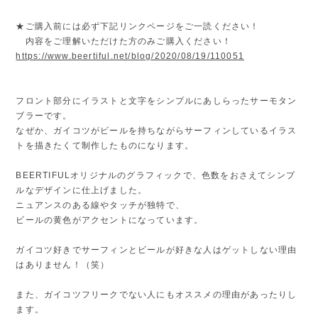
★ご購入前には必ず下記リンクページをご一読ください！
内容をご理解いただけた方のみご購入ください！
https://www.beertiful.net/blog/2020/08/19/110051
フロント部分にイラストと文字をシンプルにあしらったサーモタン
ブラーです。
なぜか、ガイコツがビールを持ちながらサーフィンしているイラス
トを描きたくて制作したものになります。
BEERTIFULオリジナルのグラフィックで、色数をおさえてシンプ
ルなデザインに仕上げました。
ニュアンスのある線やタッチが独特で、
ビールの黄色がアクセントになっています。
ガイコツ好きでサーフィンとビールが好きな人はゲットしない理由
はありません！（笑）
また、ガイコツフリークでない人にもオススメの理由があったりし
ます。