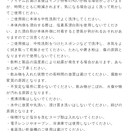
・アイテムお届け直後はインク特有の匂いが残る場合がございます
が、時間とともに軽減されます。気になる場合はよく洗って乾かし
てご使用ください。
・ご使用前に本体を中性洗剤でよく洗浄してください。
・本体内側を漂白する際は、塩素系漂白剤を使用しないでくださ
い。また漂白剤が本体外側に付着すると塗装が剥がれるおそれがあ
りますのでご注意ください。
・ご使用後は、中性洗剤をつけたスポンジなどで洗浄し、水気をよ
く拭き取って乾燥させてください。たわしや磨き粉は、傷の原因と
なりますので使用しないでください。
・飲料と製品の温度差により結露が発生する場合があります。あら
かじめご了承ください。
・飲み物を入れた状態での長時間の放置は避けてください。腐敗や
変質の原因となります。
・不安定な場所に置かないでください。飲み物がこぼれ、火傷や物
が汚れる原因となります。
・煮沸消毒はしないでください。
・水中に放置や丸洗い、浸け置き洗いはしないでください。錆びの
原因となります。
・味噌汁など塩分を含むスープ類は入れないでください。
・電子レンジやオーブン、冷凍庫では使用しないでください。
・食器洗い乾燥機のご使用は避けてください。