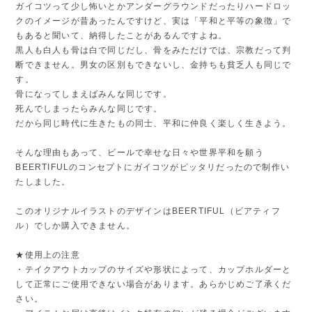
ガイコツって少し怖いとかアンダーグラウンドだったりハードロッ
クのイメージが昔あったんですけど、実は「平和と平等の象徴」で
もあると聞いて、納得したことがあるんですよね。
黒人も白人も骨は白で同じだし、骨をみただけでは、宗教だって判
断できません。男女の区別もできないし、金持ちも貧乏人も同じで
す。
骨になってしまえばみんな同じです。
死んでしまったらみんな同じです。
だから同じ時代に生きたもの同士、平和に仲良く楽しく生きよう。
そんな理由もあって、ビールで幸せな日々や世界平和を願う
BEERTIFULのコンセプトにガイコツがピッタリだったので制作い
たしました。
このオリジナルイラストのデザインはBEERTIFUL（ビアティフ
ル）でしか購入できません。
★使用上の注意
・テイクアウトカップのサイズや形状によって、カップホルダーと
して正常にご使用できない場合があります。あらかじめご了承くだ
さい。