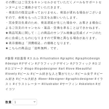
その際にはご注文をキャンセルさせていただくメールをサポートセ
ンターよりご連絡させていただきます。
・発送日の指定は承っておりません。発送が遅れる場合がございま
すので、余裕をもったご注文をお願いいたします。
・完全受注生産のため、発送遅延が生じた場合や、お客さま都合に
よるご注文のキャンセル・返品・交換を承ることはできかねます。
★商品写真に関して：この商品のサンプル画像は完成イメージのた
めに合成したものになりますので実物と異なる場合があります。
★表示価格は「消費税込」の価格となります。
★こちらの商品は「送料無料」です。
#骸骨 #頭蓋骨 #スカル #illustration #graphic #graphicdesign
#design #デザイン #グラフィックデザイン #グラフィック #ロゴ
#ロゴマーク #logo #logodesigner #art #love #beautiful
#lovely #ビール #ビール好きな人と繋がりたい #ビール女子 #ビー
ル好き #ビール大好き #beer #designer #graphicdesigner #イラ
スト #イラストレーター #illustrator #サーフィン #skeleton #ガ
イコツ
数量