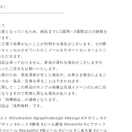
ラス）
------------------------------------------
して
生産となっているため、納品までに1週間～2週間ほどの納期を
ります。
に工場で在庫がないことが判明する場合がございます。その際
をキャンセルさせていただくメールをサポートセンターよりご
いただきます。
指定は承っておりません。発送が遅れる場合がございますの
もったご注文をお願いいたします。
生産のため、発送遅延が生じた場合や、お客さま都合によるご
ンセル・返品・交換を承ることはできかねます。
に関して：この商品のサンプル画像は完成イメージのために合
になりますので実物と異なる場合があります。
は「消費税込」の価格となります。
商品は「送料無料」です。
#illustration #graphicdesign #design #デザイン #グ
イン #ホップ #酵母 #ビール酵母 #beertiful #ビアティフ
#グラスビール #beautiful #瓶ビール #ビール #二条大麦 #ビール