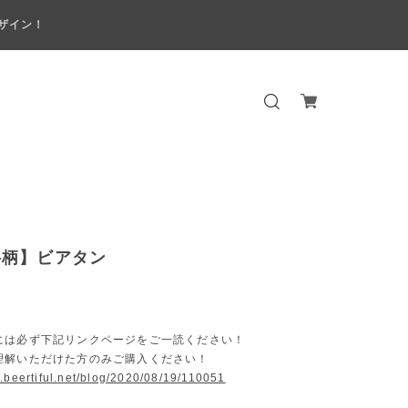
ザイン！
料柄】ビアタン
には必ず下記リンクページをご一読ください！
解いただけた方のみご購入ください！
.beertiful.net/blog/2020/08/19/110051