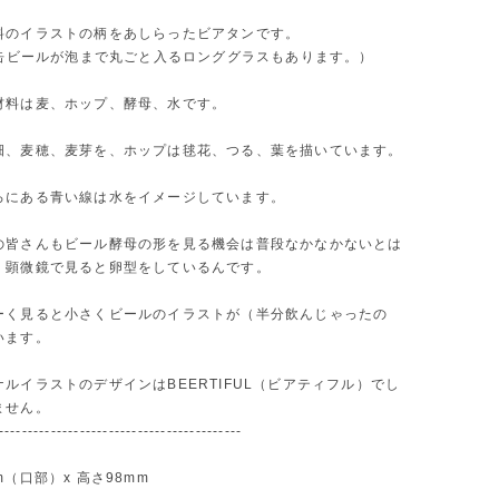
料のイラストの柄をあしらったビアタンです。
lの缶ビールが泡まで丸ごと入るロンググラスもあります。）
材料は麦、ホップ、酵母、水です。
畑、麦穂、麦芽を、ホップは毬花、つる、葉を描いています。
ろにある青い線は水をイメージしています。
の皆さんもビール酵母の形を見る機会は普段なかなかないとは
、顕微鏡で見ると卵型をしているんです。
ーく見ると小さくビールのイラストが（半分飲んじゃったの
います。
ルイラストのデザインはBEERTIFUL（ビアティフル）でし
ません。
------------------------------------------
（口部）x 高さ98mm