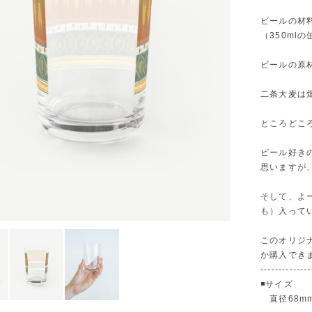
ビールの材
（350m
ビールの原
二条大麦は
ところどこ
ビール好き
思いますが
そして、よ
も）入って
このオリジナ
か購入でき
--------------
◾️サイズ
直径68mm