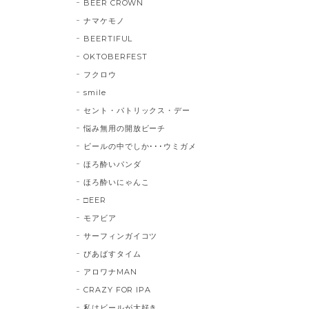
BEER CROWN
ナマケモノ
BEERTIFUL
OKTOBERFEST
フクロウ
smile
セント・パトリックス・デー
悩み無用の開放ビーチ
ビールの中でしか･･･ウミガメ
ほろ酔いパンダ
ほろ酔いにゃんこ
□EER
モアビア
サーフィンガイコツ
びあばすタイム
アロワナMAN
CRAZY FOR IPA
私はビールが大好き