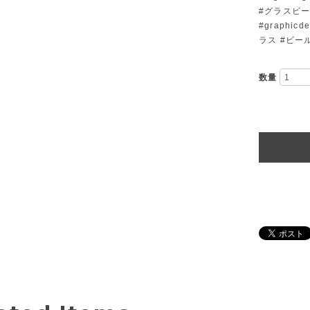
#グラスビール
#graphic
ラス #ビー
数量