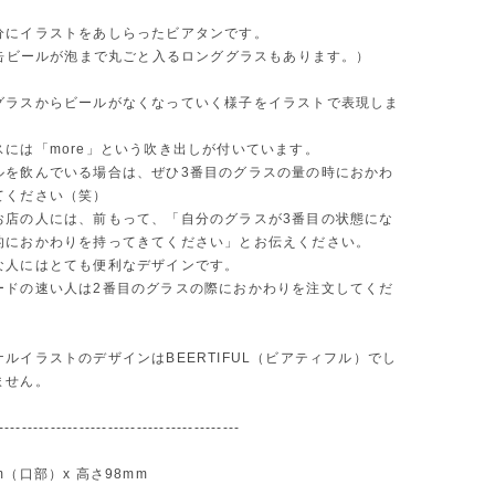
分にイラストをあしらったビアタンです。
lの缶ビールが泡まで丸ごと入るロンググラスもあります。）
グラスからビールがなくなっていく様子をイラストで表現しま
スには「more」という吹き出しが付いています。
ルを飲んでいる場合は、ぜひ3番目のグラスの量の時におかわ
てください（笑）
お店の人には、前もって、「自分のグラスが3番目の状態にな
的におかわりを持ってきてください」とお伝えください。
な人にはとても便利なデザインです。
ードの速い人は2番目のグラスの際におかわりを注文してくだ
ルイラストのデザインはBEERTIFUL（ビアティフル）でし
ません。
------------------------------------------
（口部）x 高さ98mm