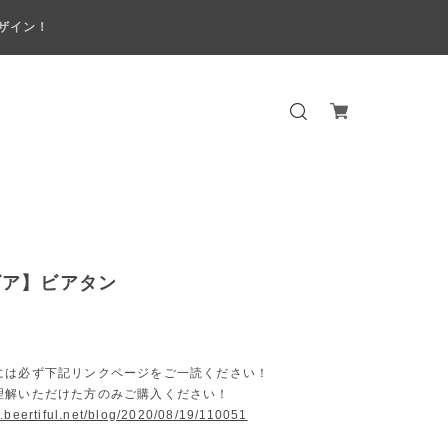
ザイン！
ビア】ビアタン
には必ず下記リンクページをご一読ください！
解いただけた方のみご購入ください！
.beertiful.net/blog/2020/08/19/110051