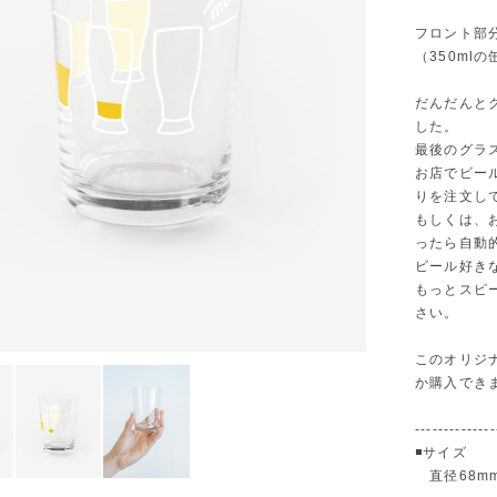
フロント部
（350m
だんだんと
した。
最後のグラ
お店でビー
りを注文し
もしくは、
ったら自動
ビール好き
もっとスピ
さい。
このオリジナ
か購入でき
--------------
◾️サイズ
直径68mm