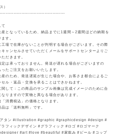
ラス）
------------------------------------------
して
生産となっているため、納品までに1週間～2週間ほどの納期を
ります。
に工場で在庫がないことが判明する場合がございます。その際
をキャンセルさせていただくメールをサポートセンターよりご
いただきます。
指定は承っておりません。発送が遅れる場合がございますの
もったご注文をお願いいたします。
生産のため、発送遅延が生じた場合や、お客さま都合によるご
ンセル・返品・交換を承ることはできかねます。
に関して：この商品のサンプル画像は完成イメージのために合
になりますので実物と異なる場合があります。
は「消費税込」の価格となります。
商品は「送料無料」です。
ン #illustration #graphic #graphicdesign #design #
グラフィックデザイン #グラフィック #ロゴ #ロゴマーク
godesigner #art #love #beautiful #家飲み #ビール #コップ