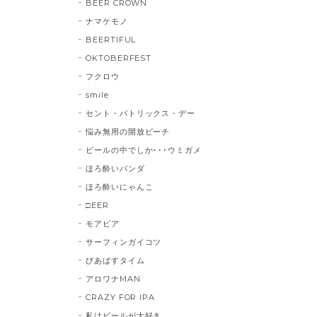
BEER CROWN
ナマケモノ
BEERTIFUL
OKTOBERFEST
フクロウ
smile
セント・パトリックス・デー
悩み無用の開放ビーチ
ビールの中でしか･･･ウミガメ
ほろ酔いパンダ
ほろ酔いにゃんこ
□EER
モアビア
サーフィンガイコツ
びあばすタイム
アロワナMAN
CRAZY FOR IPA
私はビールが大好き