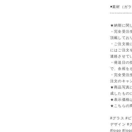
◾️素材（ガ
--------------
★納期に関
・完全受注
頂戴してお
・ご注文後
にはご注文
連絡させて
・発送日の
で、余裕を
・完全受注
注文のキャ
★商品写真
成したもの
★表示価格
★こちらの
#グラス #ビアタ
デザイン #
#logo #lo