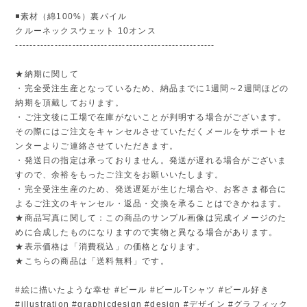
◾️素材（綿100%）裏パイル
クルーネックスウェット 10オンス
--------------------------------------------------------
★納期に関して
・完全受注生産となっているため、納品までに1週間～2週間ほどの
納期を頂戴しております。
・ご注文後に工場で在庫がないことが判明する場合がございます。
その際にはご注文をキャンセルさせていただくメールをサポートセ
ンターよりご連絡させていただきます。
・発送日の指定は承っておりません。発送が遅れる場合がございま
すので、余裕をもったご注文をお願いいたします。
・完全受注生産のため、発送遅延が生じた場合や、お客さま都合に
よるご注文のキャンセル・返品・交換を承ることはできかねます。
★商品写真に関して：この商品のサンプル画像は完成イメージのた
めに合成したものになりますので実物と異なる場合があります。
★表示価格は「消費税込」の価格となります。
★こちらの商品は「送料無料」です。
#絵に描いたような幸せ #ビール #ビールTシャツ #ビール好き
#illustration #graphicdesign #design #デザイン #グラフィック