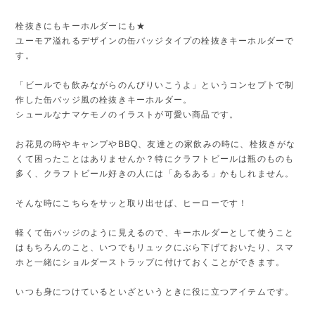
栓抜きにもキーホルダーにも★
ユーモア溢れるデザインの缶バッジタイプの栓抜きキーホルダーで
す。
「ビールでも飲みながらのんびりいこうよ」というコンセプトで制
作した缶バッジ風の栓抜きキーホルダー。
シュールなナマケモノのイラストが可愛い商品です。
お花見の時やキャンプやBBQ、友達との家飲みの時に、栓抜きがな
くて困ったことはありませんか？特にクラフトビールは瓶のものも
多く、クラフトビール好きの人には「あるある」かもしれません。
そんな時にこちらをサッと取り出せば、ヒーローです！
軽くて缶バッジのように見えるので、キーホルダーとして使うこと
はもちろんのこと、いつでもリュックにぶら下げておいたり、スマ
ホと一緒にショルダーストラップに付けておくことができます。
いつも身につけているといざというときに役に立つアイテムです。