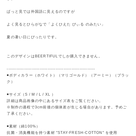
ぱっと見では外国語に見えるのですが
よく見るとひらがなで「よくひえた びぃる のみたい」
夏の暑い日にぴったりです。
このデザインはBEERTIFULでしか購入できません。
--------------------------------------------------------
◾️ボディカラー（ホワイト）（マリゴールド）（アーミー）（ブラッ
ク）
◾️サイズ（S / M / L / XL ）
詳細は商品画像の中にあるサイズ表をご覧ください。
※制作の過程で3cm前後の個体差が生じる場合があります。予めご
了承ください。
◾️素材（綿100%）
抗菌・消臭機能を持つ素材 "STAY-FRESH-COTTON" を使用