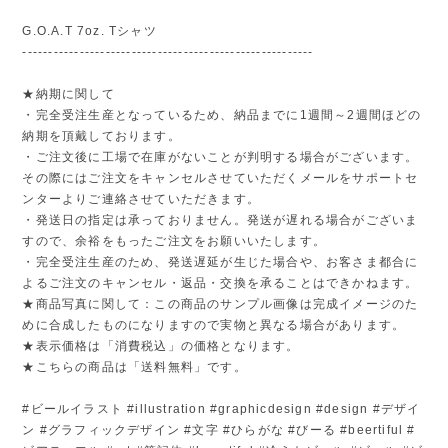
G.O.A.T 7oz. Tシャツ
--------------------------------------------------------
★納期に関して
・完全受注生産となっているため、納品までに1週間～2週間ほどの
納期を頂戴しております。
・ご注文後に工場で在庫がないことが判明する場合がございます。
その際にはご注文をキャンセルさせていただくメールをサポートセ
ンターよりご連絡させていただきます。
・発送日の指定は承っておりません。発送が遅れる場合がございま
すので、余裕をもったご注文をお願いいたします。
・完全受注生産のため、発送遅延が生じた場合や、お客さま都合に
よるご注文のキャンセル・返品・交換を承ることはできかねます。
★商品写真に関して：この商品のサンプル画像は完成イメージのた
めに合成したものになりますので実物と異なる場合があります。
★表示価格は「消費税込」の価格となります。
★こちらの商品は「送料無料」です。
#ビールイラスト #illustration #graphicdesign #design #デザイ
ン #グラフィックデザイン #文字 #ひらがな #びーる #beertiful #