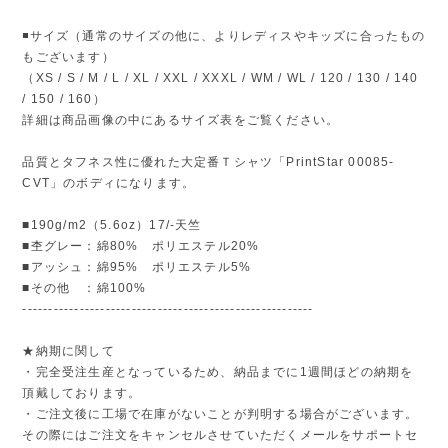
◾️サイズ（通常のサイズの他に、よりレディスやキッズに合ったもの
もございます）
（XS / S / M / L / XL / XXL / XXXL / WM / WL / 120 / 130 / 140
/ 150 / 160）
詳細は商品画像の中にあるサイズ表をご覧ください。
品質とタフネス性に優れた大定番Ｔシャツ「PrintStar 00085-
CVT」のボディになります。
■190g/m2（5.6oz）17/-天竺
■杢グレー：綿80% ポリエステル20%
■アッシュ：綿95% ポリエステル5%
■その他 ：綿100%
--------------------------------------------------------
★納期に関して
・完全受注生産となっているため、納品までに1週間ほどの納期を
頂戴しております。
・ご注文後に工場で在庫がないことが判明する場合がございます。
その際にはご注文をキャンセルさせていただくメールをサポートセ