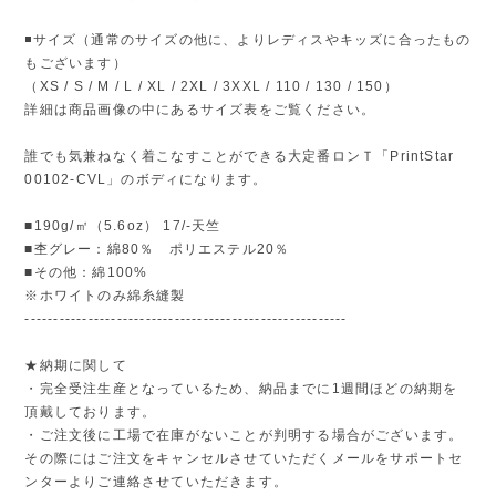
◾️サイズ（通常のサイズの他に、よりレディスやキッズに合ったもの
もございます）
（XS / S / M / L / XL / 2XL / 3XXL / 110 / 130 / 150）
詳細は商品画像の中にあるサイズ表をご覧ください。
誰でも気兼ねなく着こなすことができる大定番ロンＴ「PrintStar
00102-CVL」のボディになります。
■190g/㎡（5.6oz） 17/-天竺
■杢グレー：綿80％ ポリエステル20％
■その他：綿100%
※ホワイトのみ綿糸縫製
--------------------------------------------------------
★納期に関して
・完全受注生産となっているため、納品までに1週間ほどの納期を
頂戴しております。
・ご注文後に工場で在庫がないことが判明する場合がございます。
その際にはご注文をキャンセルさせていただくメールをサポートセ
ンターよりご連絡させていただきます。