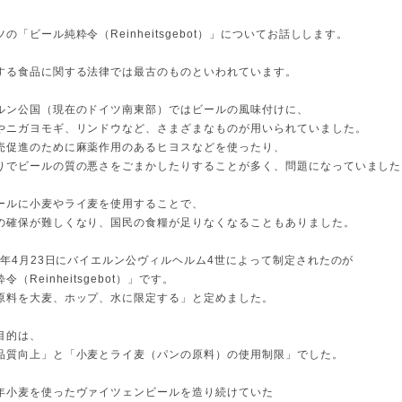
の「ビール純粋令（Reinheitsgebot）」についてお話しします。
する食品に関する法律では最古のものといわれています。
ルン公国（現在のドイツ南東部）ではビールの風味付けに、
やニガヨモギ、リンドウなど、さまざまなものが用いられていました。
売促進のために麻薬作用のあるヒヨスなどを使ったり、
りでビールの質の悪さをごまかしたりすることが多く、問題になっていました
ールに小麦やライ麦を使用することで、
の確保が難しくなり、国民の食糧が足りなくなることもありました。
16年4月23日にバイエルン公ヴィルヘルム4世によって制定されたのが
（Reinheitsgebot）」です。
原料を大麦、ホップ、水に限定する」と定めました。
目的は、
品質向上」と「小麦とライ麦（パンの原料）の使用制限」でした。
年小麦を使ったヴァイツェンビールを造り続けていた