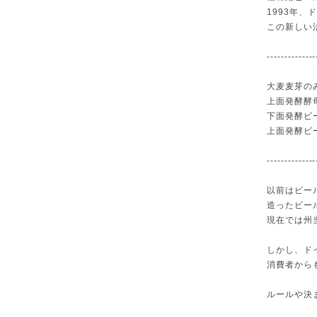
1993年
この新しい
--------------
大麦麦芽の
上面発酵酵
下面発酵ビ
上面発酵ビ
--------------
以前はビー
造ったビー
現在では州
しかし、ド
消費者から
ルールや決