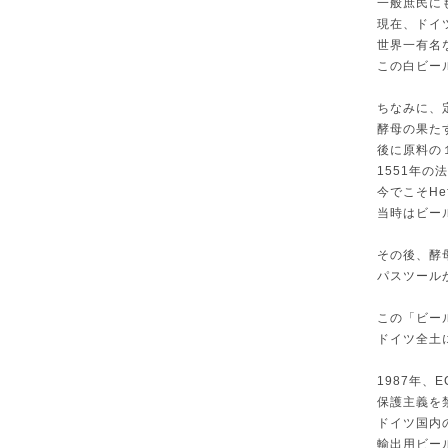
一般庶民に
現在、ドイ
世界一有名
この白ビー
ちなみに、
酵母の果た
後に原料の
1551年の
今でこそH
当時はビー
その後、酵
パスツール
この「ビー
ドイツ全土
1987年
保護主義を
ドイツ国内
輸出用ビー