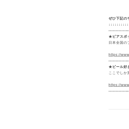
ぜひ下記の
↓
↓
↓
↓
↓
↓
↓
↓
↓
↓
--------------
★ビアスポ
日本全国の
https://www
--------------
★
ビール好
ここでしか
https://www
--------------