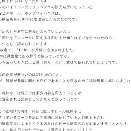
も飲まれる様になったのです。
ツのバイエルン州ミュンヘン市の観光名所になっている
なビアホール、ホフブロイハウスは、
ル醸造所を1897年に増改築したものなのです。
定められた材料に酵母が入っていないのは、
す麦汁をアルコールに変える役割がまだ知られていなかったためで、
１つとして認められています。
法改定で、「Hefe」が原料に追加されました。
efeは微生物である酵母と解っていますが、
ルを造ったときに出る澱（おり）という意味で使われていたようです。
母の正体が解ったのは19世紀のこと。
が、酵母が発酵に関わる存在であることを突き止めて純粋培養に成功しました
ル純粋令」は現在では多少内容を変えていますが
に適応される法律としてきちんと残っています。
、EC（欧州諸共同体）発足に際してビール純粋令は
禁じているローマ条約に間接的に違反していると判断を下され、
の醸造業者によるドイツ国内向けのビール醸造のみを対象とすることとなり、
ルや、輸入用されたビールには適用されなくなりました。