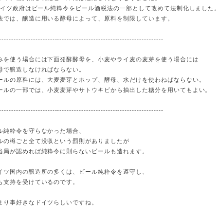
、ドイツ政府はビール純粋令をビール酒税法の一部として改めて法制化しました
法では、醸造に用いる酵母によって、原料を制限しています。
--------------------------------------------------------------------
みを使う場合には下面発酵酵母を、小麦やライ麦の麦芽を使う場合には
母で醸造しなければならない。
ールの原料には、大麦麦芽とホップ、酵母、水だけを使わねばならない。
ールの一部では、小麦麦芽やサトウキビから抽出した糖分を用いてもよい。
--------------------------------------------------------------------
ル純粋令を守らなかった場合、
ルの樽ごと全て没収という罰則がありましたが
当局が認めれば純粋令に則らないビールも造れます。
イツ国内の醸造所の多くは、ビール純粋令を遵守し、
も支持を受けているのです。
まり事好きなドイツらしいですね。