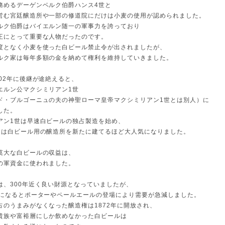
務めるデーゲンベルク伯爵ハンス4世と
営む宮廷醸造所や一部の修道院にだけは小麦の使用が認められました。
ルク伯爵はバイエルン随一の軍事力を誇っており
王にとって重要な人物だったのです。
度となく小麦を使った白ビール禁止令が出されましたが、
ルク家は毎年多額の金を納めて権利を維持していきました。
602年に後継が途絶えると、
エルン公マクシミリアン1世
ド・ブルゴーニュの夫の神聖ローマ皇帝マクシミリアン1世とは別人）に
した。
アン1世は早速白ビールの独占製造を始め、
には白ビール用の醸造所を新たに建てるほど大人気になりました。
莫大な白ビールの収益は、
の軍資金に使われました。
は、300年近く良い財源となっていましたが、
ばになるとポーターやペールエールの登場により需要が急減しました。
占のうまみがなくなった醸造権は1872年に開放され、
貴族や富裕層にしか飲めなかった白ビールは