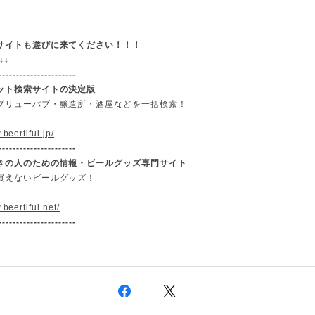
サイトも遊びに来てください！！！
↓
↓
----------------------
ット検索サイトの決定版
ブリューパブ・醸造所・酒屋などを一括検索！
.beertiful.jp/
----------------------
きの人のための情報・ビールグッズ専門サイト
買えないビールグッズ！
.beertiful.net/
----------------------