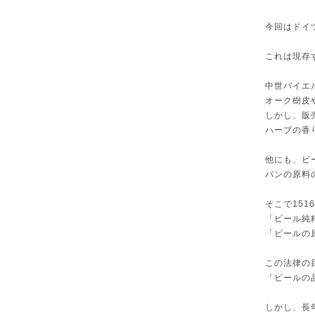
今回はドイツ
これは現存
中世バイエ
オーク樹皮
しかし、販
ハーブの香
他にも、ビ
パンの原料
そこで15
「ビール純粋令
「ビールの
この法律の
「ビールの
しかし、長