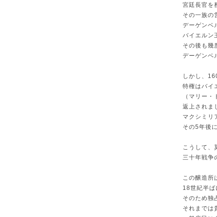
宮廷長官を
その一族の
デーゲンベ
バイエルン
その後も幾
デーゲンベ
しかし、1
特権はバイ
（マリー・
返上されま
マクシミリ
その5年後
こうして、
三十年戦争
この醸造所
18世紀半
そのため独
それまでは