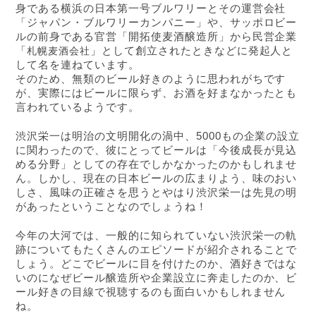
身である横浜の日本第一号ブルワリーとその運営会社
「ジャパン・ブルワリーカンパニー」や、サッポロビー
ルの前身である官営「開拓使麦酒醸造所」から民営企業
「
札幌麦酒会社
」として創立されたときなどに発起人と
して名を連ねています。
そのため、無類のビール好きのように思われがちです
が、実際にはビールに限らず、お酒を好まなかったとも
言われているようです。
渋沢栄一は明治の文明開化の渦中、5000もの企業の設立
に関わったので、彼にとってビールは「今後成長が見込
める分野」としての存在でしかなかったのかもしれませ
ん。しかし、現在の日本ビールの広まりよう、味のおい
しさ、風味の正確さを思うとやはり渋沢栄一は先見の明
があったということなのでしょうね！
今年の大河では、一般的に知られていない渋沢栄一の軌
跡についてもたくさんのエピソードが紹介されることで
しょう。どこでビールに目を付けたのか、酒好きではな
いのになぜビール醸造所や企業設立に奔走したのか、ビ
ール好きの目線で視聴するのも面白いかもしれません
ね。