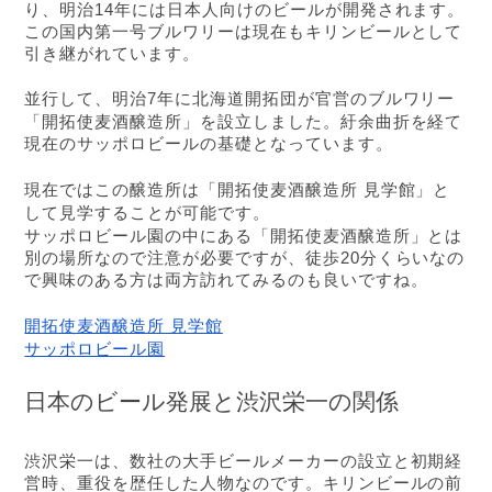
り、明治14年には日本人向けのビールが開発されます。
この国内第一号ブルワリーは現在もキリンビールとして
引き継がれています。
並行して、明治7年に北海道開拓団が官営のブルワリー
開拓使麦酒醸造所
「
」を設立しました。紆余曲折を経て
現在のサッポロビールの基礎となっています。
醸造所は「開拓使麦酒醸造所 見学館」と
現在ではこの
して見学することが可能です。
サッポロビール園の中にある
開拓使麦酒醸造所
「
」とは
別の場所なので注意が必要ですが、徒歩20分くらいなの
で興味のある方は両方訪れてみるのも良いですね。
開拓使麦酒醸造所 見学館
サッポロビール園
日本のビール発展と渋沢栄一の関係
渋沢栄一は、数社の大手ビールメーカーの設立と初期経
営時、重役を歴任した人物なのです。キリンビールの前