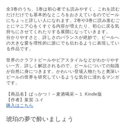
全3巻のうち、1巻は初心者でも読みやすく、これを読む
だけだけでも
基本的なところをおさえているのでビール
にちょっと詳しい人になれます。
2巻や3巻に読み進むご
とにマニア心をくすぐる内容が増えたり、初心に戻る気
持ちにさせてくれたりする展開になっていきます。
分かりやすさと、詳しさのバランスが絶妙で、ビールへ
の大きな愛を理性的に誰にでも伝わるように表現してい
る作品です。
世界のクラフトビールやビアスタイルなどがわかりやす
い一方、詳しく解説されるので、ビールについての知識
が自然に身につきます。かわいい登場人物たちと奥深い
ビールの世界を研究しているような気分に浸れるマンガ
です。
【商品名】ばっかつ！～麦酒喝采～１ Kindle版
【作者】葉賀 ユイ
購入はこちら
琥珀の夢で酔いましょう