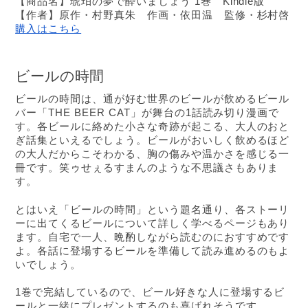
【商品名】琥珀の夢で酔いましょう 1巻　Kindle版
【作者】原作・村野真朱　作画・依田温　監修・杉村啓
購入はこちら
ビールの時間
ビールの時間は、通が好む世界のビールが飲めるビール
バー「THE BEER CAT」が舞台の1話読み切り漫画で
す。各ビールに絡めた小さな奇跡が起こる、大人のおと
ぎ話集といえるでしょう。ビールがおいしく飲めるほど
の大人だからこそわかる、胸の傷みや温かさを感じる一
冊です。笑ゥせぇるすまんのような不思議さもありま
す。
とはいえ「ビールの時間」という題名通り、各ストーリ
ーに出てくるビールについて詳しく学べるページもあり
ます。自宅で一人、晩酌しながら読むのにおすすめです
よ。各話に登場するビールを準備して読み進めるのもよ
いでしょう。
1巻で完結しているので、
ビール好きな人に
登場する
ビ
ールと一緒にプレゼントするのも喜ばれそうです。