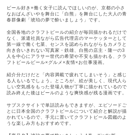
ビール好き×働く女子に読んでほしいのが、京都の小さ
なおばんざいやを舞台に「白熊」を舞台にした大人の青
春群像劇「琥珀の夢で酔いましょう」です。
全国各地のクラフトビールの紹介が毎回描かれるだけで
なく、派遣社員ながら広告代理店のマーケッターとして
第一線で働く七菜、センスを認められながらもカメラと
向き合いきれない写真家・鉄雄、白熊の店主・隆一の3
人を中心にアラサー世代の希望や不安も描かれる、クラ
フトビールビール×グルメ×友情×お仕事漫画。
紹介分だけだと「内容満載で疲れてしまいそう」と感じ
る人もいるでしょう。ところが、絵が美しく、現代人ら
しい空気感をもった登場人物が丁寧に描かれているので
読み終えた後はビールのような爽快感が残る漫画です。
サブスクサイトで単話読みもできますが、エピソードご
とに日本全国のクラフトビールについて紹介と解説が描
かれているので、手元に置いてクラフトビール図鑑のよ
うな楽しみ方もおすすめです。