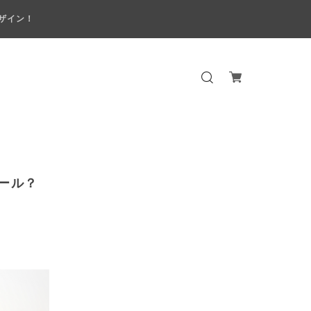
ザイン！
ール？