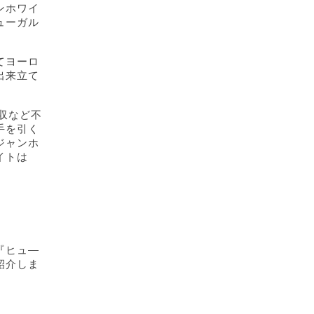
ンホワイ
ューガル
てヨーロ
出来立て
収など不
手を引く
ジャンホ
イトは
『ヒュ―
紹介しま