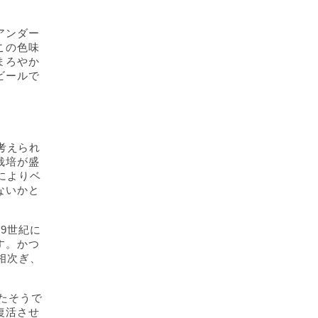
アンダー
この色味
まろやか
ビールで
考えられ
栽培が盛
によりベ
ないかと
9世紀に
す。かつ
相次ぎ、
たそうで
復活させ