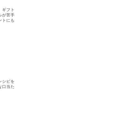
、ギフト
ルが苦手
ントにも
レシピを
な口当た