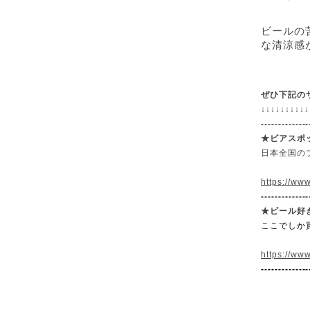
ビールの
な清涼感
ぜひ下記の
↓
↓
↓
↓
↓
↓
↓
↓
↓
↓
--------------
★ビアスポ
日本全国の
https://www
--------------
★
ビール好
ここでしか
https://www
--------------