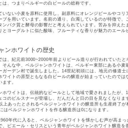
とは、つまりベルギーの白ビールの総称です。
ていない小麦を原料に使用し、副原料にオレンジピールやコリ
ーブを用いています。名前の通り、白濁しているのが特徴で、
タンパク質と酵母の影響だと考えられています。苦みを抑えた
りとヨーグルトに似た酸味、フルーティな香りが魅力のエール
ャンホワイトの歴史
では、紀元前3000~2000年前よりビール造りが行われていたと
。そんな中、ベルジャンホワイトは、ベルギー東部にある小麦
ーガーデン村で誕生しました。14世紀初頭には、地元の修道士
ホワイトの原型ともなる白ビールの醸造が始まっていたのでは
います。
ンホワイトは、伝統的なビールとして地域で愛されましたが、1
ェコのピルスナーが登場し、だんだんと日の目を見なくなりま
軒以上あったとされるベルジャンホワイトの醸造所も生産終了が
年代にはベルジャンホワイトを作る醸造所は0になります。
1960年代に入ると、ベルジャンホワイトを懐かしむ声が高まっ
で、ピエール・セリスという青年がベルジャンホワイト醸造を