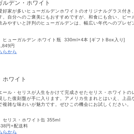
ガルデン・ホワイト
愛好家が多いヒューガルデンホワイトのオリジナルグラス付き
す。自分へのご褒美にもおすすめですが、和食にも合い、ビー
飲みやすいと評判のヒューガルデンは、幅広い年代へのプレゼ
。
ヒューガルデン ホワイト瓶  330ml×4本 [ギフトBox入り]
,849円
ちらから
・ホワイト
エール・セリスが人生をかけて完成させたセリス・ホワイトの
現した復刻盤が手に入ります。アメリカ生まれとはいえ、上品
で複雑な味わいが魅力です。ぜひこの機会にお試しください。
セリス・ホワイト缶 355ml
38円+配送料
ちらから