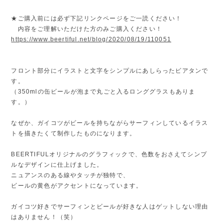
★ご購入前には必ず下記リンクページをご一読ください！
内容をご理解いただけた方のみご購入ください！
https://www.beertiful.net/blog/2020/08/19/110051
フロント部分にイラストと文字をシンプルにあしらったビアタンで
す。
（350mlの缶ビールが泡まで丸ごと入るロンググラスもありま
す。）
なぜか、ガイコツがビールを持ちながらサーフィンしているイラス
トを描きたくて制作したものになります。
BEERTIFULオリジナルのグラフィックで、色数をおさえてシンプ
ルなデザインに仕上げました。
ニュアンスのある線やタッチが独特で、
ビールの黄色がアクセントになっています。
ガイコツ好きでサーフィンとビールが好きな人はゲットしない理由
はありません！（笑）