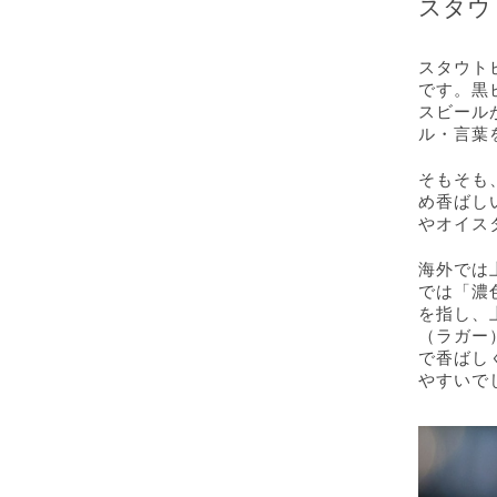
スタウ
スタウト
です。黒
スビール
ル・言葉
そもそも
め香ばし
やオイス
海外では
では「濃
を指し、
（ラガー
で香ばし
やすいで