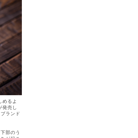
しめるよ
が発売し
アブランド
、下部のう