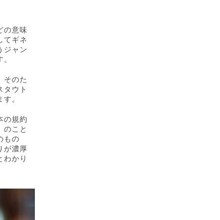
どの意味
してギネ
うジャン
す。
。そのた
スタウト
ます。
本の規約
」のこと
のもの
りが濃厚
とわかり