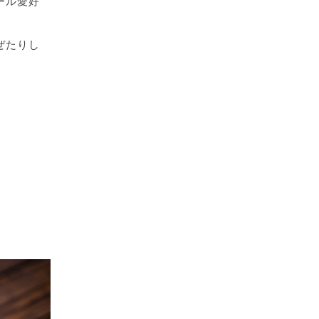
ール愛好
ぜたりし