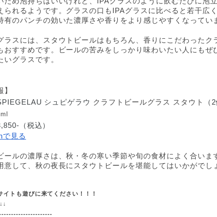
いため泡持ちはいいけれど、IPAグラスのように飲むたびに泡
えられるようです。グラスの口もIPAグラスに比べると若干広
特有のパンチの効いた濃厚さや香りをより感じやすくなってい
グラスには、スタウトビールはもちろん、香りにこだわったク
もおすすめです。ビールの苦みをしっかり味わいたい人にもぜ
たいグラスです。
報】
PIEGELAU シュピゲラウ 
クラフトビールグラス スタウト
（
0ml
,850-（税込）
onで見る
ビールの濃厚さは、秋・冬の寒い季節や旬の食材によく合いま
用意して、秋の夜長にスタウトビールを堪能してはいかがでし
サイトも遊びに来てください！！！
↓
↓
----------------------