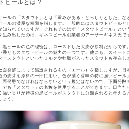
トビールとは？
ビールの「スタウト」とは「重みがある・どっしりとした」な
ビールの濃厚な種類を指します。一般的にはスタウトビールと
が知られていますが、それもそのはず「スタウトビール」とい
を生み出したのは、ギネスビール創業者のアーサーギネス氏で
、黒ビールの色の秘密は、ローストした大麦が原料だからです
い香りもスタウトビールの魅力の一つです。他にも、スイート
タースタウトといったミルクや牡蠣が入ったスタウトも存在し
上面発酵によって醸造されるもの（エール）を指しますが、日
色の麦芽を原料の一部に用い、色が濃く香味の特に強いビール
上面発酵でなければならないという規定はないので、下面発酵
）でも「スタウト」の名称を使用することができます。口当た
く強い香りが特徴の黒ビールがスタウトに分類されると考える
しょう。