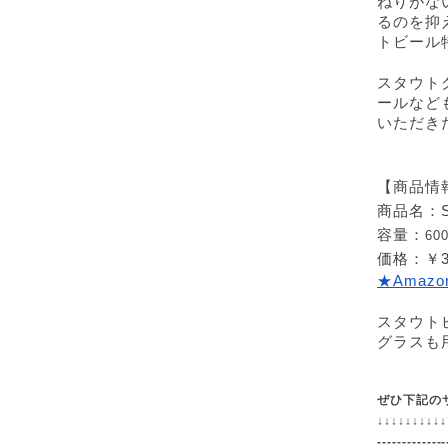
ねりがな
るのを抑
トビール
スタウト
ールなど
いただき
【商品情
商品名：S
容量：
60
価格：￥3
★Amaz
スタウト
グラスも
ぜひ下記の
↓
↓
↓
↓
↓
↓
↓
↓
↓
↓
--------------