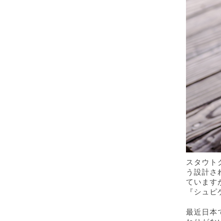
スタウト
う設計さ
ています
『シュピ
最近日本