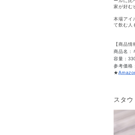
ールに比
家が好む
本場アイ
て飲む人
【商品情
商品名：
容量：330
参考価格：
★
Amaz
スタウ