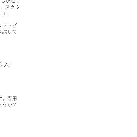
立ちが起こ
く、スタウ
ます。
ラフトビ
ひ試して
2個入）
す。専用
ょうか？