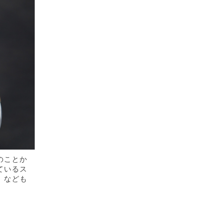
のことか
ているス
、なども